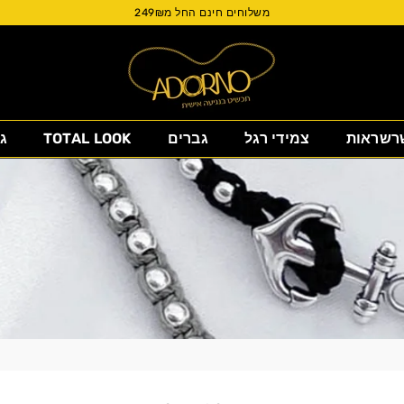
משלוחים חינם החל מ249₪
Adorno
רשראות
צמידי רגל
גברים
TOTAL LOOK
ג
Israel