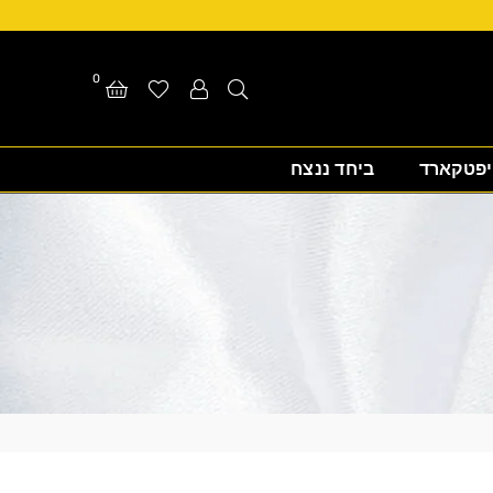
0
יפטקארד
ביחד ננצח