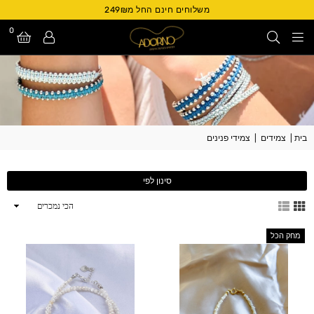
משלוחים חינם החל מ249₪
0
Adorno
Israel
בית
|
צמידים
|
צמידי פנינים
סינון לפי
ארגן
לפי
מחק הכל