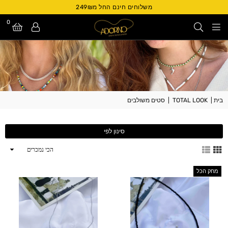
משלוחים חינם החל מ249₪
0
Adorno
Israel
בית
|
TOTAL LOOK
|
סטים משולבים
סינון לפי
ארגן
לפי
מחק הכל