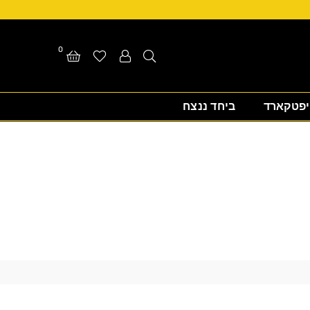
0
יפטקארד
ביחד ננצח