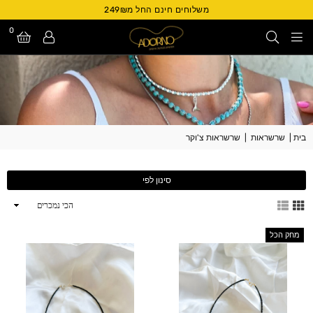
משלוחים חינם החל מ249₪
0
Adorno
Israel
בית
|
שרשראות
|
שרשראות צ'וקר
סינון לפי
ארגן
לפי
מחק הכל