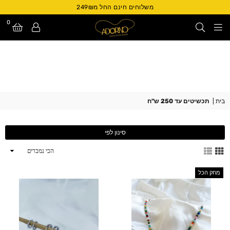
משלוחים חינם החל מ249₪
0
Adorno
Israel
בית
|
תכשיטים עד 250 ש"ח
סינון לפי
ארגן
לפי
מחק הכל