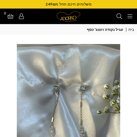
משלוחים חינם החל מ249₪
0
Adorno
בית
|
עגיל נקודה וינטג' כסף
Israel