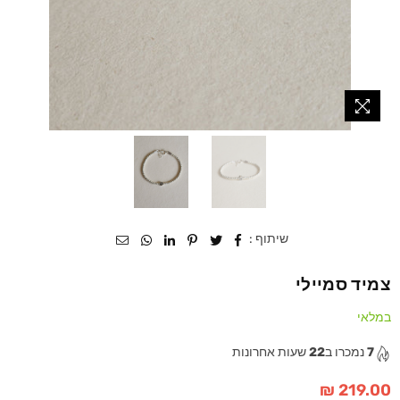
שיתוף :
צמיד סמיילי
במלאי
7
נמכרו ב
22
שעות אחרונות
219.00 ₪
מחיר