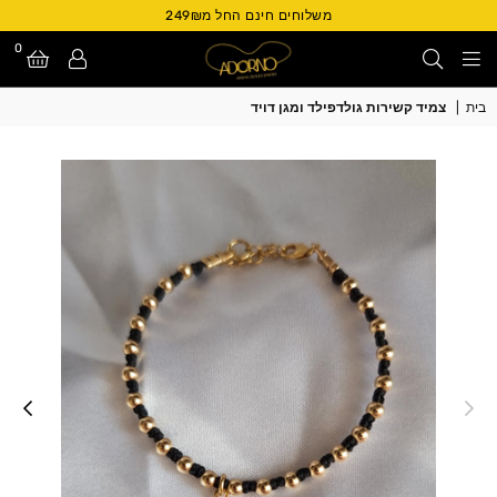
משלוחים חינם החל מ249₪
0
Adorno
בית
|
צמיד קשירות גולדפילד ומגן דויד
Israel