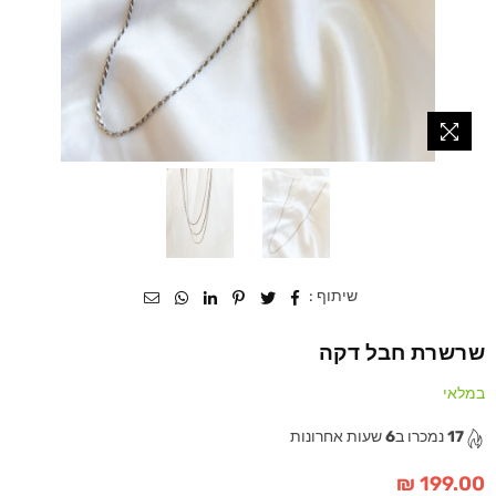
שיתוף :
שרשרת חבל דקה
במלאי
17
נמכרו ב
6
שעות אחרונות
199.00 ₪
מחיר