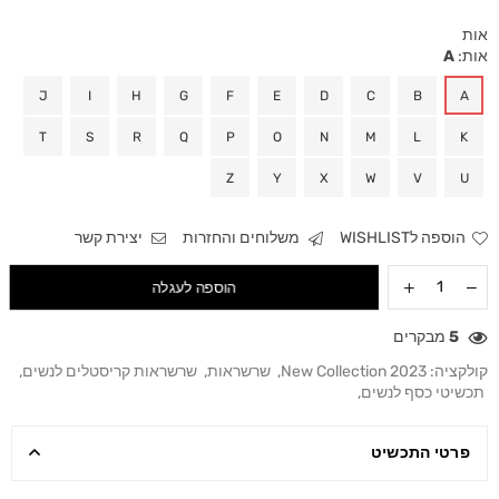
אות
אות:
A
J
I
H
G
F
E
D
C
B
A
T
S
R
Q
P
O
N
M
L
K
Z
Y
X
W
V
U
הוספה לWISHLIST
משלוחים והחזרות
יצירת קשר
הוספה לעגלה
5
מבקרים
קולקציה:
New Collection 2023
,
שרשראות
,
שרשראות קריסטלים לנשים
,
תכשיטי כסף לנשים
,
פרטי התכשיט