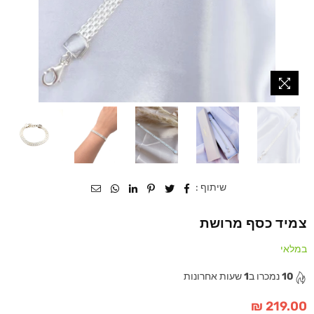
שיתוף :
צמיד כסף מרושת
במלאי
10
נמכרו ב
1
שעות אחרונות
219.00 ₪
מחיר