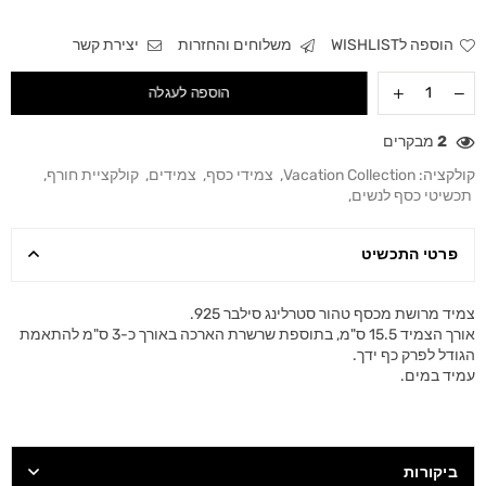
הוספה לWISHLIST
משלוחים והחזרות
יצירת קשר
הוספה לעגלה
2
מבקרים
קולקציה:
Vacation Collection
,
צמידי כסף
,
צמידים
,
קולקציית חורף
,
תכשיטי כסף לנשים
,
פרטי התכשיט
צמיד מרושת מכסף טהור סטרלינג סילבר 925.
אורך הצמיד 15.5 ס"מ, בתוספת שרשרת הארכה באורך כ-3 ס"מ להתאמת
הגודל לפרק כף ידך.
עמיד במים.
ביקורות