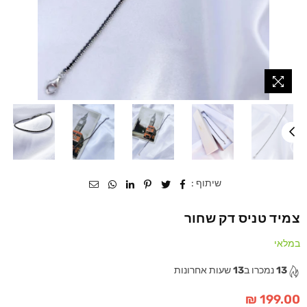
שיתוף :
צמיד טניס דק שחור
במלאי
13
נמכרו ב
13
שעות אחרונות
199.00 ₪
מחיר