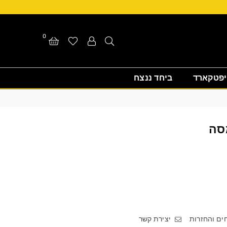
0
יפטקארד
ביחד ננצח
סה
ם והחזרות
יצירת קשר