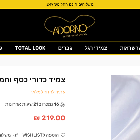
משלוחים חינם החל מ249₪
Adorno
רשראות
צמידי רגל
גברים
TOTAL LOOK
ג
Israel
צמיד כדורי כסף וחמ
עתיד לחזור למלאי
16
נמכרו ב
21
שעות אחרונות
219.00 ₪
מחיר
הוספה לWISHLIST
משלוחי