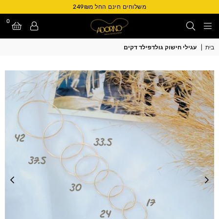
משלוחים חינם החל מ249₪
0
Adorno
בית
|
עגילי חישוק גולדפילד דקים
Israel