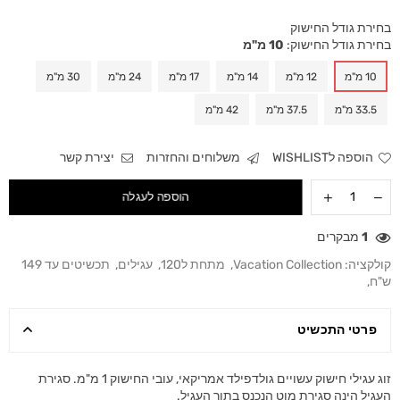
בחירת גודל החישוק
בחירת גודל החישוק:
10 מ"מ
10 מ"מ
12 מ"מ
14 מ"מ
17 מ"מ
24 מ"מ
30 מ"מ
33.5 מ"מ
37.5 מ"מ
42 מ"מ
הוספה לWISHLIST
משלוחים והחזרות
יצירת קשר
הוספה לעגלה
1
מבקרים
קולקציה:
Vacation Collection
,
מתחת ל120
,
עגילים
,
תכשיטים עד 149
ש"ח
,
פרטי התכשיט
זוג עגילי חישוק עשויים גולדפילד אמריקאי, עובי החישוק 1 מ"מ. סגירת
העגיל הינה סגירת מוט הנכנס בתוך העגיל.