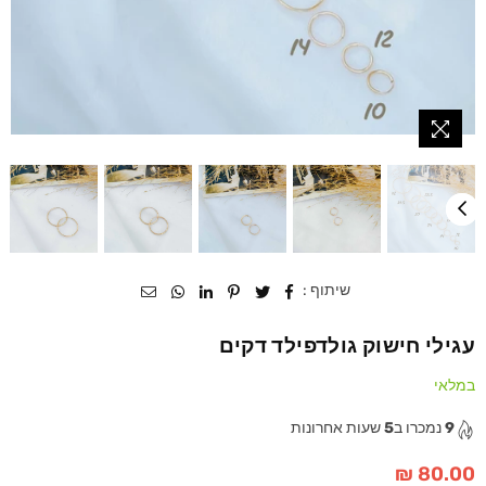
שיתוף :
עגילי חישוק גולדפילד דקים
במלאי
9
נמכרו ב
5
שעות אחרונות
80.00 ₪
מחיר