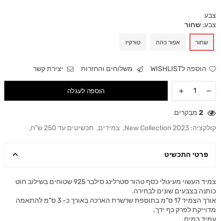
צבע
צבע:
שחור
שחור
אפור כהה
טורקיז
הוספה לWISHLIST
משלוחים והחזרות
יצירת קשר
הוספה לעגלה
2
מבקרים
קולקציה:
New Collection 2023
,
צמידים
,
תכשיטים עד 250 ש"ח
,
פרטי התכשיט
צמיד העשוי מעיגולי כסף טהור סטרלינג סילבר 925 שטוחים בשילוב חוט
כותנה בצבעים שונים לבחירה.
אורך הצמיד 17 ס"מ בתוספת שרשרת הארכה באורך כ- 3 ס"מ להתאמה
מדוייקת לפרק כף ידך.
עמיד במים.