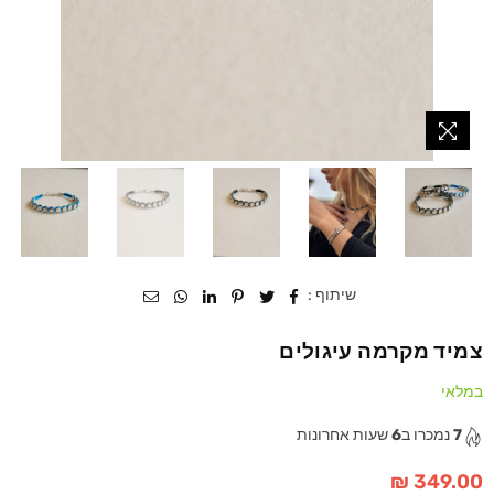
שיתוף :
צמיד מקרמה עיגולים
במלאי
7
נמכרו ב
6
שעות אחרונות
349.00 ₪
מחיר