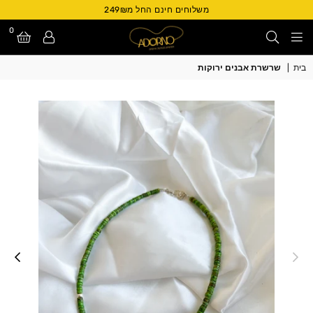
משלוחים חינם החל מ249₪
0
Adorno
בית
|
שרשרת אבנים ירוקות
Israel