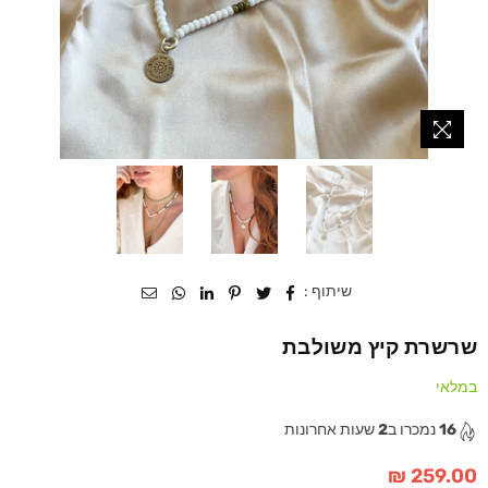
שיתוף :
שרשרת קיץ משולבת
במלאי
16
נמכרו ב
2
שעות אחרונות
259.00 ₪
מחיר