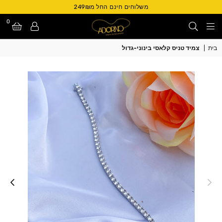
משלוחים חינם החל מ249₪
0
Adorno
בית
|
צמיד טניס קלאסי בינוני-גדול
Israel