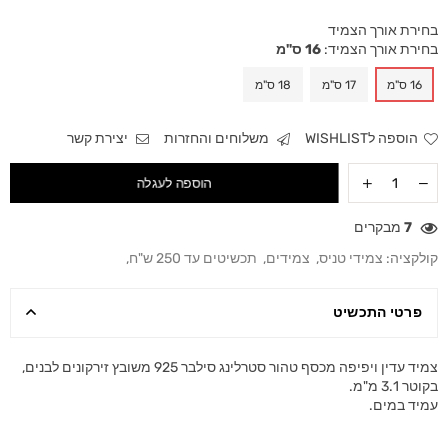
בחירת אורך הצמיד
בחירת אורך הצמיד:
16 ס"מ
16 ס"מ
17 ס"מ
18 ס"מ
הוספה לWISHLIST
משלוחים והחזרות
יצירת קשר
הוספה לעגלה
7
מבקרים
קולקציה:
צמידי טניס
,
צמידים
,
תכשיטים עד 250 ש"ח
,
פרטי התכשיט
צמיד עדין ויפיפה מכסף טהור סטרלינג סילבר 925 משובץ זירקונים לבנים,
בקוטר 3.1 מ"מ.
עמיד במים.