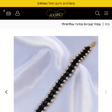
משלוחים חינם החל מ249₪
0
Adorno
בית
|
צמיד קוביות וכדורי גולדפילד
Israel