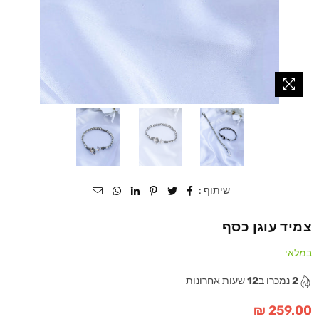
שיתוף :
צמיד עוגן כסף
במלאי
2
נמכרו ב
12
שעות אחרונות
259.00 ₪
מחיר