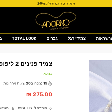
משלוחים חינם החל מ249₪
Adorno
רשראות
צמידי רגל
גברים
TOTAL LOOK
ג
Israel
צמיד פנינים 2 ליפופים
במלאי
15
נמכרו ב
20
שעות אחרונות
275.00 ₪
מחיר
הוספה לWISHLIST
משלוחי