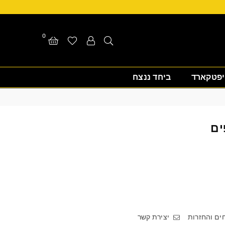
0
יפטקארד
ביחד ננצח
ם והחזרות
יצירת קשר