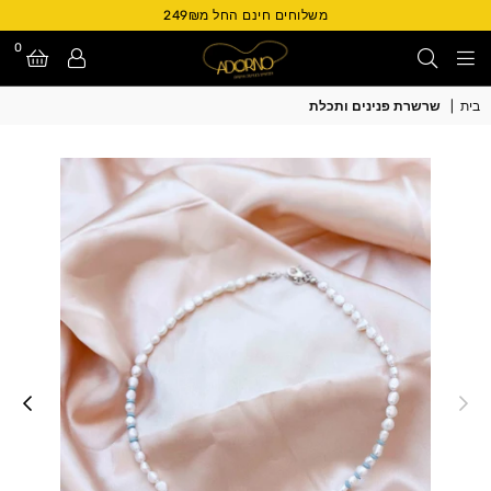
משלוחים חינם החל מ249₪
0
Adorno
בית
|
שרשרת פנינים ותכלת
Israel