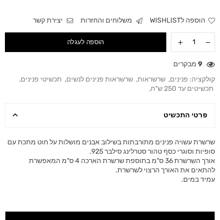
הוספה לWISHLIST
משלוחים והחזרות
יצירת קשר
הוספה לעגלה
9
מבקרים
קולקציה:
פנינים
,
שרשראות
,
שרשראות פנינים לנשים
,
תכשיטי פנינים
,
תכשיטים עד 250 ש"ח
,
פרטי התכשיט
שרשרת עשויה פנינים מתורבתות בשילוב אבנים מושלות על חוט מתכת עם
סופיות וסוגרי כסף טהור סטרלינג סילבר 925.
אורך השרשרת 36 ס"מ בתוספת שרשרת הארכה 4 ס"מ המאפשרת
להתאים את האורך הרצוי לשרשרת.
עמיד במים.